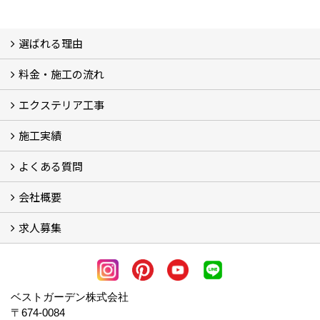
選ばれる理由
料金・施工の流れ
選ばれる理由
エクステリア工事
料金
施工の流れ
施工実績
エクステリア工事
よくある質問
フォトギャラリー
メディア紹介・掲載
お客様の声
会社概要
よくある質問
求人募集
会社概要
アクセス
スタッフ紹介
スタッフブログ
LINE公式アカウント
協力業者様・求人募集 (2)
ベストガーデン株式会社
〒674-0084