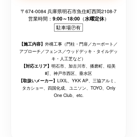
〒674-0084 兵庫県明石市魚住町西岡2108-7
営業時間：
9:00～18:00
（
水曜定休
）
駐車場Ⓟ有
外構工事（門柱・門扉／カーポート／
【施工内容】
アプローチ／フェンス／ウッドデッキ・タイルデッ
キ・人工芝など）
明石市、加古川市、播磨町、稲美
【対応エリア】
町、神戸市西区、垂水区
LIXIL、YKK AP、三協アルミ、
【取扱いメーカー】
タカショー、四国化成、ユニソン、TOYO、Only
One Club、etc.