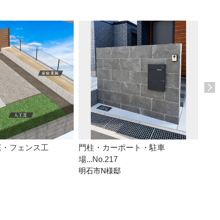
庭・フェンス工
門柱・カーポート・駐車
門柱
場...No.217
デッ
明石市N様邸
神戸