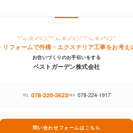
*:ﾟ+｡.☆.+*✩⡱:ﾟ*:ﾟ+｡.☆.+*✩⡱:ﾟ*:ﾟ+｡.☆.+*✩⡱:ﾟ
・リフォームで外構・エクステリア工事をお考え
お住いづくりのお手伝いをする
ベストガーデン株式会社
078-220-3623
078-224-1917
TEL
FAX
問い合わせフォームはこちら