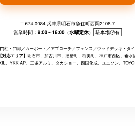
〒674-0084 兵庫県明石市魚住町西岡2108-7
営業時間：
9:00～18:00
（
水曜定休
）
駐車場Ⓟ有
門柱・門扉／カーポート／アプローチ／フェンス／ウッドデッキ・タイ
明石市、加古川市、播磨町、稲美町、神戸市西区、垂水
【対応エリア】
IXIL、YKK AP、三協アルミ、タカショー、四国化成、ユニソン、TOYO、Only