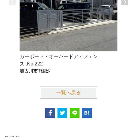
カーポート・オーバードア・フェン
フェンス
ス..No.222
ス...No.2
加古川市T様邸
明石市F
一覧へ戻る