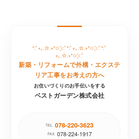
*:ﾟ+｡.☆.+*✩⡱:ﾟ*:ﾟ+｡.☆.+*✩⡱:ﾟ*:ﾟ
+｡.☆.+*✩⡱:ﾟ
新築・リフォームで外構・エクステ
リア工事をお考えの方へ
お住いづくりのお手伝いをする
ベストガーデン株式会社
078-220-3623
TEL
078-224-1917
FAX