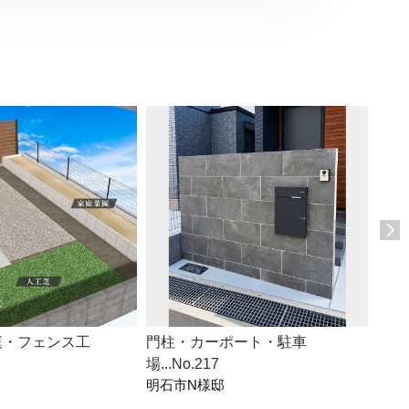
庭・フェンス工
門柱・カーポート・駐車
門柱
場...No.217
デッ
明石市N様邸
神戸