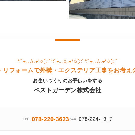
*:ﾟ+｡.☆.+*✩⡱:ﾟ*:ﾟ+｡.☆.+*✩⡱:ﾟ*:ﾟ+｡.☆.+*✩⡱:ﾟ
・リフォームで外構・エクステリア工事をお考え
お住いづくりのお手伝いをする
ベストガーデン株式会社
078-220-3623
078-224-1917
TEL
FAX