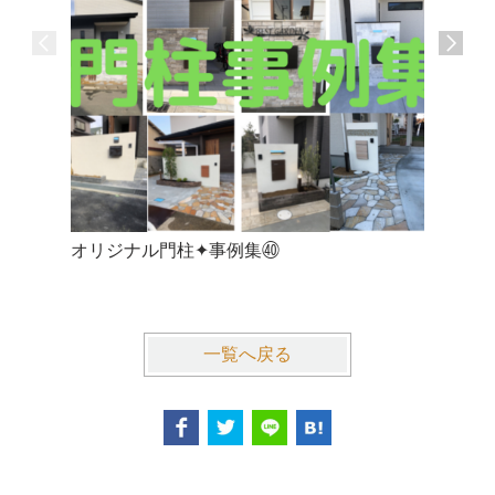
オリジナル門柱✦事例集㊵
『見させ
三木市I
一覧へ戻る