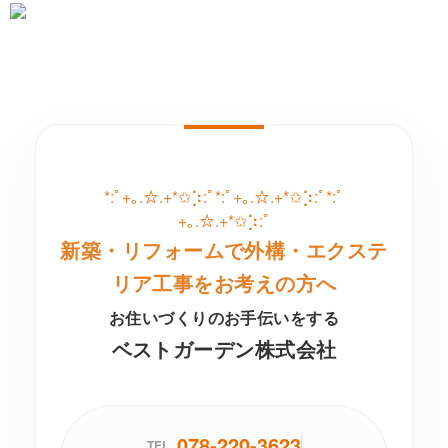
*:ﾟ+｡.☆.+*✩⡱:ﾟ*:ﾟ+｡.☆.+*✩⡱:ﾟ*:ﾟ
+｡.☆.+*✩⡱:ﾟ
新築・リフォームで外構・エクステ
リア工事をお考えの方へ
お住いづくりのお手伝いをする
ベストガーデン株式会社
078-220-3623
TEL