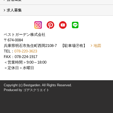
求人募集
会社概要
アクセス
スタッフ紹介
スタッフブログ
LINE公式アカウント
協力業者様・求人募集 (2)
ベストガーデン株式会社
〒674-0084
兵庫県明石市魚住町西岡2108-7 【駐車場Ⓟ有】
地図
TEL：
078-220-3623
FAX：078-224-1917
＜営業時間＞9:00～18:00
＜定休日＞水曜日
Copyright (c) Bestgarden. All Rights Reserved.
Produced by
ゴデスクリエイト