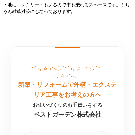
下地にコンクリートもあるので車も乗れるスペースです。もち
ろん雑草対策にもなっております。
*:ﾟ+｡.☆.+*✩⡱:ﾟ*:ﾟ+｡.☆.+*✩⡱:ﾟ*:ﾟ
+｡.☆.+*✩⡱:ﾟ
新築・リフォームで外構・エクステ
リア工事をお考えの方へ
お住いづくりのお手伝いをする
ベストガーデン株式会社