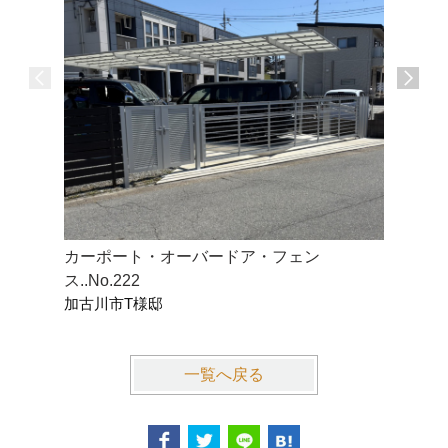
カーポート・オーバードア・フェン
フェンス
ス..No.222
ス...No.2
加古川市T様邸
明石市F
一覧へ戻る