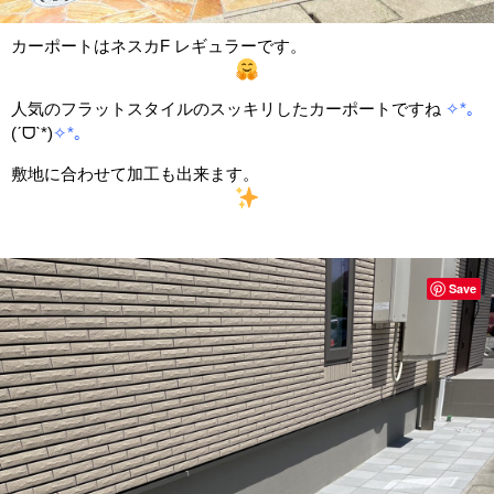
カーポートはネスカF レギュラーです。
人気のフラットスタイルのスッキリしたカーポートですね
✧*｡
(ˊᗜˋ*)
✧*｡
敷地に合わせて加工も出来ます。
Save