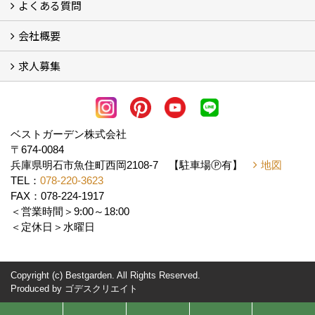
よくある質問
フォトギャラリー
メディア紹介・掲載
お客様の声
会社概要
よくある質問
求人募集
会社概要
アクセス
スタッフ紹介
スタッフブログ
LINE公式アカウント
協力業者様・求人募集 (2)
ベストガーデン株式会社
〒674-0084
兵庫県明石市魚住町西岡2108-7 【駐車場Ⓟ有】
地図
TEL：
078-220-3623
FAX：078-224-1917
＜営業時間＞9:00～18:00
＜定休日＞水曜日
Copyright (c) Bestgarden. All Rights Reserved.
Produced by
ゴデスクリエイト