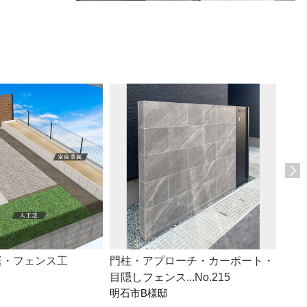
庭・フェンス工
門柱・アプローチ・カーポート・
アプ
目隠しフェンス...No.215
場・人
明石市B様邸
明石