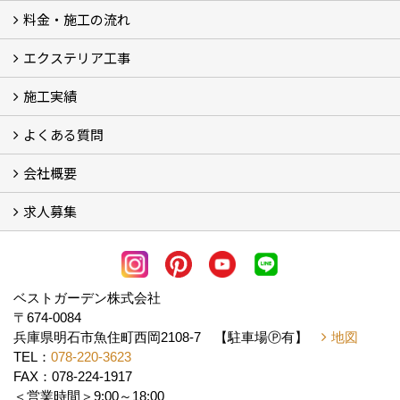
料金・施工の流れ
選ばれる理由
エクステリア工事
料金
施工の流れ
施工実績
エクステリア工事
よくある質問
フォトギャラリー
メディア紹介・掲載
お客様の声
会社概要
よくある質問
求人募集
会社概要
アクセス
スタッフ紹介
スタッフブログ
LINE公式アカウント
協力業者様・求人募集 (2)
ベストガーデン株式会社
〒674-0084
兵庫県明石市魚住町西岡2108-7 【駐車場Ⓟ有】
地図
TEL：
078-220-3623
FAX：078-224-1917
＜営業時間＞9:00～18:00