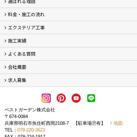
選ばれる理由
料金・施工の流れ
選ばれる理由
エクステリア工事
料金
施工の流れ
施工実績
エクステリア工事
よくある質問
フォトギャラリー
メディア紹介・掲載
お客様の声
会社概要
よくある質問
求人募集
会社概要
アクセス
スタッフ紹介
スタッフブログ
LINE公式アカウント
協力業者様・求人募集 (2)
ベストガーデン株式会社
〒674-0084
兵庫県明石市魚住町西岡2108-7 【駐車場Ⓟ有】
地図
TEL：
078-220-3623
FAX：078-224-1917