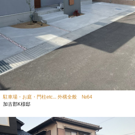
駐車場・お庭・門柱etc... 外構全般 №64
加古郡K様邸