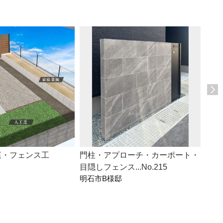
庭・フェンス工
門柱・アプローチ・カーポート・
アプ
目隠しフェンス...No.215
場・人
明石市B様邸
明石