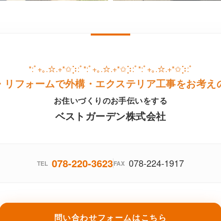
*:ﾟ+｡.☆.+*✩⡱:ﾟ*:ﾟ+｡.☆.+*✩⡱:ﾟ*:ﾟ+｡.☆.+*✩⡱:ﾟ
・リフォームで外構・エクステリア工事をお考え
お住いづくりのお手伝いをする
ベストガーデン株式会社
078-220-3623
078-224-1917
TEL
FAX
問い合わせフォームはこちら