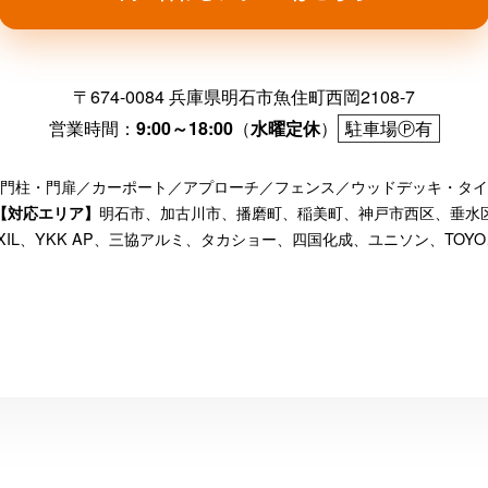
〒674-0084 兵庫県明石市魚住町西岡2108-7
営業時間：
9:00～18:00
（
水曜定休
）
駐車場Ⓟ有
門柱・門扉／カーポート／アプローチ／フェンス／ウッドデッキ・タイ
明石市、加古川市、播磨町、稲美町、神戸市西区、垂水
【対応エリア】
IXIL、YKK AP、三協アルミ、タカショー、四国化成、ユニソン、TOYO、Only