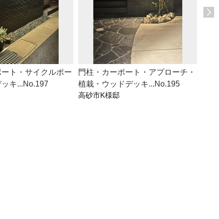
ポート・サイクルポー
門柱・カーポート・アプローチ・
アプ
...No.197
植栽・ウッドデッキ...No.195
栽...
高砂市K様邸
加古