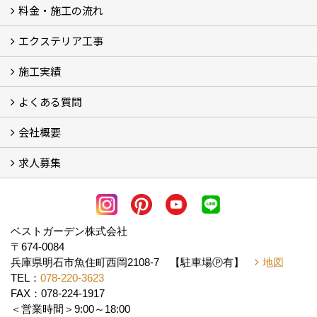
料金・施工の流れ
選ばれる理由
エクステリア工事
料金
施工の流れ
施工実績
エクステリア工事
よくある質問
フォトギャラリー
メディア紹介・掲載
お客様の声
会社概要
よくある質問
求人募集
会社概要
アクセス
スタッフ紹介
スタッフブログ
LINE公式アカウント
協力業者様・求人募集 (2)
ベストガーデン株式会社
〒674-0084
兵庫県明石市魚住町西岡2108-7 【駐車場Ⓟ有】
地図
TEL：
078-220-3623
FAX：078-224-1917
＜営業時間＞9:00～18:00