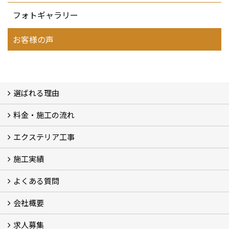
フォトギャラリー
お客様の声
選ばれる理由
料金・施工の流れ
選ばれる理由
エクステリア工事
料金
施工の流れ
施工実績
エクステリア工事
よくある質問
フォトギャラリー
メディア紹介・掲載
お客様の声
会社概要
よくある質問
求人募集
会社概要
アクセス
スタッフ紹介
スタッフブログ
LINE公式アカウント