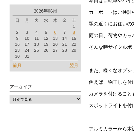
本日は自転車やバイ
2026年08月
カーポートはご検討
日
月
火
水
木
金
土
駅の近くにお住いの
1
2
3
4
5
6
7
8
雨の日、荷物やカッパ
9
10
11
12
13
14
15
16
17
18
19
20
21
22
そんな時サイクルポ
23
24
25
26
27
28
29
30
31
前月
翌月
また、様々なオプシ
例えば、物干しを付
アーカイブ
カメラを付けること
スポットライトを付
アルミカラーから木