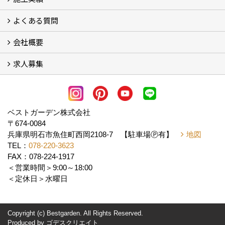
よくある質問
フォトギャラリー
メディア紹介・掲載
お客様の声
会社概要
よくある質問
求人募集
会社概要
アクセス
スタッフ紹介
スタッフブログ
LINE公式アカウント
協力業者様・求人募集 (2)
ベストガーデン株式会社
〒674-0084
兵庫県明石市魚住町西岡2108-7 【駐車場Ⓟ有】
地図
TEL：
078-220-3623
FAX：078-224-1917
＜営業時間＞9:00～18:00
＜定休日＞水曜日
Copyright (c) Bestgarden. All Rights Reserved.
Produced by
ゴデスクリエイト