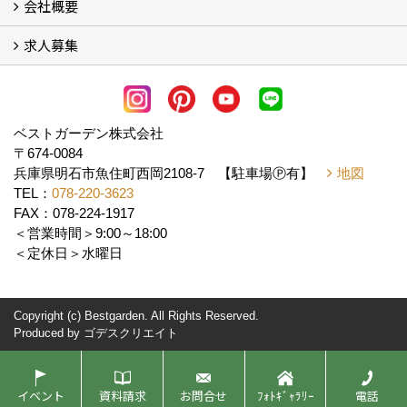
会社概要
よくある質問
求人募集
会社概要
アクセス
スタッフ紹介
スタッフブログ
LINE公式アカウント
協力業者様・求人募集 (2)
ベストガーデン株式会社
〒674-0084
兵庫県明石市魚住町西岡2108-7 【駐車場Ⓟ有】
地図
TEL：
078-220-3623
FAX：078-224-1917
＜営業時間＞9:00～18:00
＜定休日＞水曜日
Copyright (c) Bestgarden. All Rights Reserved.
Produced by
ゴデスクリエイト
イベント
資料請求
お問合せ
ﾌｫﾄｷﾞｬﾗﾘｰ
電話