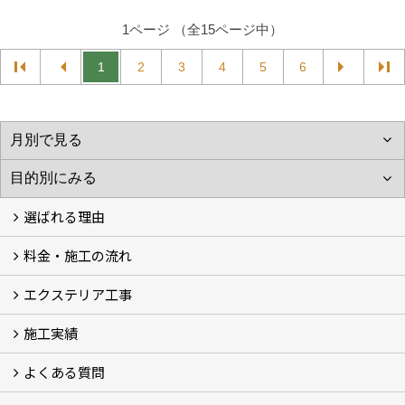
1ページ （全15ページ中）
1
2
3
4
5
6
選ばれる理由
料金・施工の流れ
選ばれる理由
エクステリア工事
料金
施工の流れ
施工実績
エクステリア工事
よくある質問
フォトギャラリー
メディア紹介・掲載
お客様の声