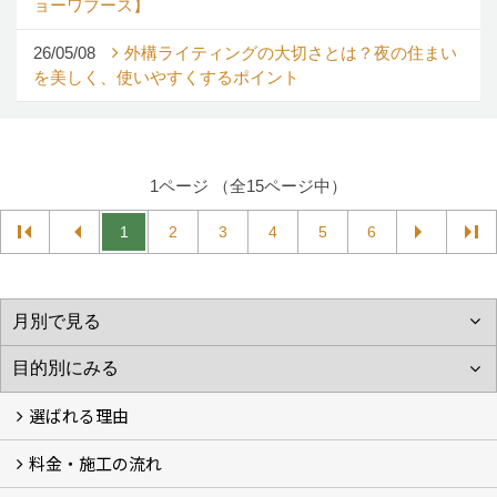
ョーワブース】
26/05/08
外構ライティングの大切さとは？夜の住まい
を美しく、使いやすくするポイント
1ページ （全15ページ中）
1
2
3
4
5
6
選ばれる理由
料金・施工の流れ
選ばれる理由