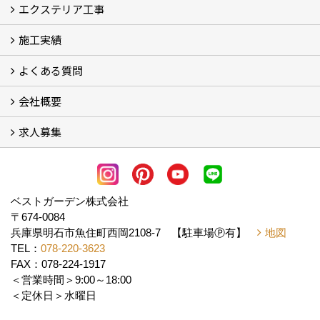
エクステリア工事
料金
施工の流れ
施工実績
エクステリア工事
よくある質問
フォトギャラリー
メディア紹介・掲載
お客様の声
会社概要
よくある質問
求人募集
会社概要
アクセス
スタッフ紹介
スタッフブログ
LINE公式アカウント
協力業者様・求人募集 (2)
ベストガーデン株式会社
〒674-0084
兵庫県明石市魚住町西岡2108-7 【駐車場Ⓟ有】
地図
TEL：
078-220-3623
FAX：078-224-1917
＜営業時間＞9:00～18:00
＜定休日＞水曜日