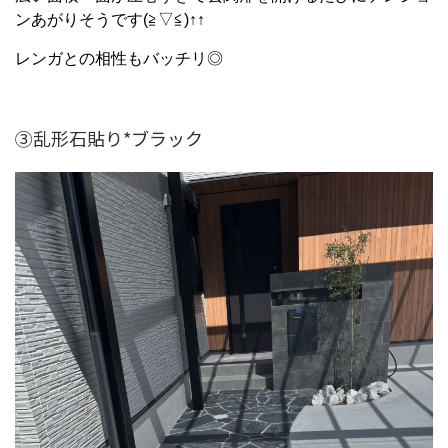
ンあがりそうです(≧▽≦)↑↑
レンガとの相性もバッチリ◎
③乱形石貼り*ブラック