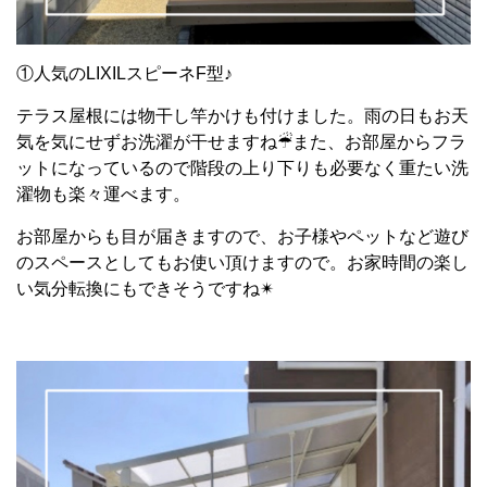
①人気の
LIXIL
スピーネ
F
型♪
テラス屋根には物干し竿かけも付けました。雨の日もお天
気を気にせずお洗濯が干せますね
☔︎
また、お部屋からフラ
ットになっているので階段の上り下りも必要なく重たい洗
濯物も楽々運べます。
お部屋からも目が届きますので、お子様やペットなど遊び
のスペースとしてもお使い頂けますので。お家時間の楽し
い気分転換にもできそうですね
✴︎