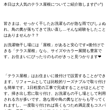
本日は大人気のテラス屋根についてご紹介致します
(^○^)
皆さまは、せっかく干したお洗濯ものが急な雨でびしょぬ
れ、鳥の糞が落ちてきて洗い直し
…
そんな経験をしたこと
はありませんか？？
お洗濯物干し場には「屋根」があると安心です
⭐︎
後付けで
きる「テラス屋根」なら、サイズやカラー展開も豊富で
す。お住まいにぴったりのものがきっと見つかります
❤︎
「テラス屋根」はお住まいに後付けで設置することができ
ます。リフォームとしては比較的リーズナブルで取り付け
も簡単です。
1
日程度の工事で完成することがほとんどで
す。掃き出し窓に取り付け、お洗濯もの干し場として利用
される方が多いです。急な雨や鳥の糞などからも守ってく
れますし、一度取り付ければ長くもつため満足度もコスパ