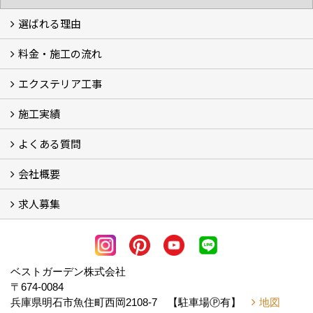
選ばれる理由
料金・施工の流れ
選ばれる理由
エクステリア工事
料金
施工の流れ
施工実績
エクステリア工事
よくある質問
フォトギャラリー
メディア紹介・掲載
お客様の声
会社概要
よくある質問
求人募集
会社概要
アクセス
スタッフ紹介
スタッフブログ
LINE公式アカウント
協力業者様・求人募集 (2)
ベストガーデン株式会社
〒674-0084
兵庫県明石市魚住町西岡2108-7 【駐車場Ⓟ有】
地図