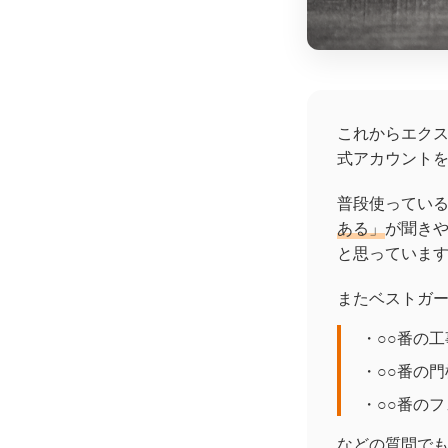
これからエクス
式アカウント
普段使っているL
ある」
が聞き
と思っていま
またベストガ
・○○番の
・○○番の
・○○番の
などの質問で