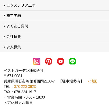
エクステリア工事
料金
施工の流れ
施工実績
エクステリア工事
よくある質問
フォトギャラリー
メディア紹介・掲載
お客様の声
会社概要
よくある質問
求人募集
会社概要
アクセス
スタッフ紹介
スタッフブログ
LINE公式アカウント
協力業者様・求人募集 (2)
ベストガーデン株式会社
〒674-0084
兵庫県明石市魚住町西岡2108-7 【駐車場Ⓟ有】
地図
TEL：
078-220-3623
FAX：078-224-1917
＜営業時間＞9:00～18:00
＜定休日＞水曜日