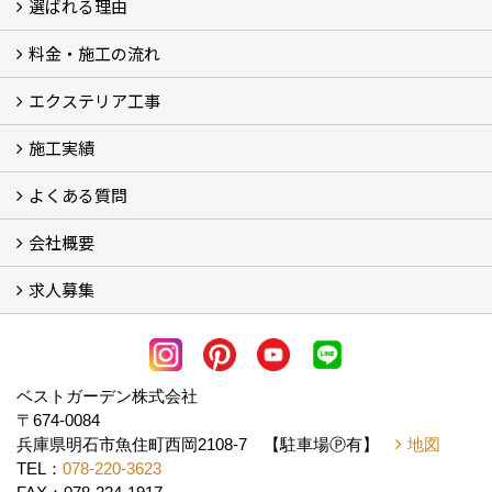
選ばれる理由
料金・施工の流れ
選ばれる理由
エクステリア工事
料金
施工の流れ
施工実績
エクステリア工事
よくある質問
フォトギャラリー
メディア紹介・掲載
お客様の声
会社概要
よくある質問
求人募集
会社概要
アクセス
スタッフ紹介
スタッフブログ
LINE公式アカウント
協力業者様・求人募集 (2)
ベストガーデン株式会社
〒674-0084
兵庫県明石市魚住町西岡2108-7 【駐車場Ⓟ有】
地図
TEL：
078-220-3623