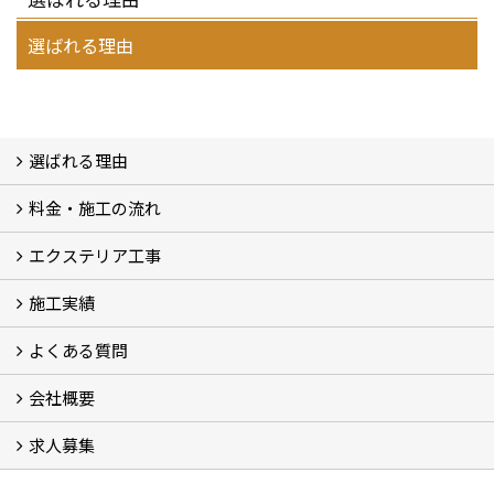
選ばれる理由
選ばれる理由
料金・施工の流れ
選ばれる理由
エクステリア工事
料金
施工の流れ
施工実績
エクステリア工事
よくある質問
フォトギャラリー
メディア紹介・掲載
お客様の声
会社概要
よくある質問
求人募集
会社概要
アクセス
スタッフ紹介
スタッフブログ
LINE公式アカウント
協力業者様・求人募集 (2)