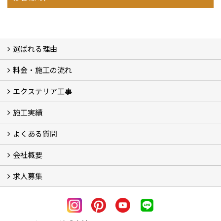
選ばれる理由
料金・施工の流れ
選ばれる理由
エクステリア工事
料金
施工の流れ
施工実績
エクステリア工事
よくある質問
フォトギャラリー
メディア紹介・掲載
お客様の声
会社概要
よくある質問
求人募集
会社概要
アクセス
スタッフ紹介
スタッフブログ
LINE公式アカウント
協力業者様・求人募集 (2)