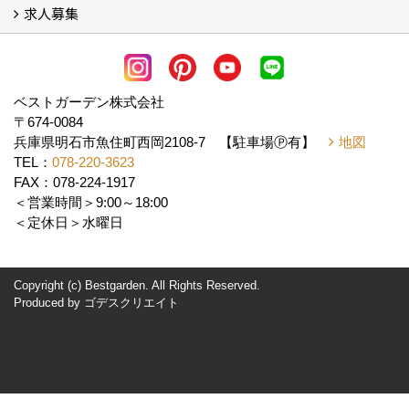
求人募集
会社概要
アクセス
スタッフ紹介
スタッフブログ
LINE公式アカウント
協力業者様・求人募集 (2)
ベストガーデン株式会社
〒674-0084
兵庫県明石市魚住町西岡2108-7 【駐車場Ⓟ有】
地図
TEL：
078-220-3623
FAX：078-224-1917
＜営業時間＞9:00～18:00
＜定休日＞水曜日
Copyright (c) Bestgarden. All Rights Reserved.
Produced by
ゴデスクリエイト