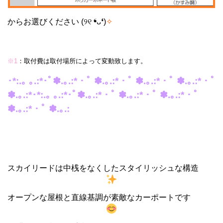
からお選びください (୨୧ ❛ᴗ❛)
✧
※1
：
取付費は取付場所によって変動致します。
･*:.｡ ｡.:*･ﾟ✽.｡.:*・ﾟ ✽.｡.:*・ﾟ ✽.｡.:*・ﾟ ✽.｡.:*・ﾟ
✽.｡.:*･*:.｡ ｡.:*･ﾟ✽.｡.:*・ﾟ ✽.｡.:*・ﾟ ✽.｡.:*・ﾟ
✽.｡.:*・ﾟ ✽.｡.:
スカイリードは中桟をなくしたスタイリッシュな構造
オープンな屋根と直線基調が素敵なカーポートです