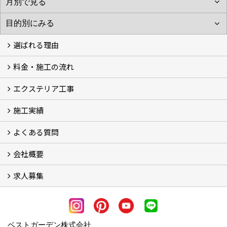
選ばれる理由
料金・施工の流れ
選ばれる理由
エクステリア工事
料金
施工の流れ
施工実績
エクステリア工事
よくある質問
フォトギャラリー
メディア紹介・掲載
お客様の声
会社概要
よくある質問
求人募集
会社概要
アクセス
スタッフ紹介
スタッフブログ
LINE公式アカウント
協力業者様・求人募集 (2)
ベストガーデン株式会社