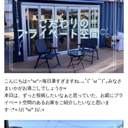
こんにちは∩^ω^∩毎日暑すぎますね…｡ﾟ(ﾟ´ω`ﾟ)ﾟ｡みなさ
まいかがお過ごしでしょうか⭐︎
本日は、ずっと投稿したいなぁと思っていた、お庭にプラ
イベート空間のあるお家をご紹介したいなと思いま
す･:*+.\(( °ω° ))/.:+