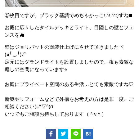
⑤枚目ですが、ブラック基調でめちゃかっこいいですね◼️
お庭に広々したタイルデッキとライト、目隠しの壁とフェ
ンスを☁︎
壁はジョリパットの塗装仕上げにさせて頂きましたヾ
(๑╹◡╹)ﾉ"
足元にはグランドライトを設置しましたので、夜も素敵な
癒しの空間になっています⭐︎
お庭にプライベート空間のある生活…とても素敵ですね♡
新築やリフォームなどで外構をお考えの方は是非一度、ご
相談ください(=^▽^)σ
いつでもご相談お待ちしております（＾ν＾）