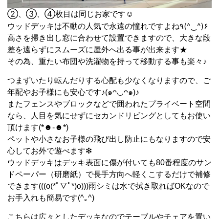
②、③、④枚目は同じお家です☺︎
ウッドデッキは不動の人気で永遠の憧れですよね٩(^‿^)۶
高さを掃き出し窓に合わせて設置できますので、大きな段
差を遠らずにスムーズに屋外へ出る事が出来ます★
その為、重たい布団や洗濯物を持って移動する事も楽々♪
つまずいたり転んだりする心配も少なくなりますので、ご
年配やお子様にも安心です♪(๑ᴖ◡ᴖ๑)♪
⁡またフェンスやブロックなどで囲われたプライベート空間
なら、人目を気にせずにセカンドリビングとしてもお使い
頂けます(*☻-☻*)
ペットや小さなお子様の飛び出し防止にもなりますので安
心してお外で遊べます❇︎
ウッドデッキはデッキ表面に傷が付いても80番程度のサン
ドペーパー（研磨紙）で長手方向へ軽くこするだけで補修
できます(((o(*ﾟ▽ﾟ*)o)))雨シミは水で拭き取ればOKなので
お手入れも簡易です(^｡^)
こちらは広々としたデッキなのでテーブルやチェアを置い