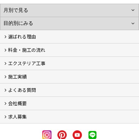
選ばれる理由
料金・施工の流れ
選ばれる理由
エクステリア工事
料金
施工の流れ
施工実績
エクステリア工事
よくある質問
フォトギャラリー
メディア紹介・掲載
お客様の声
会社概要
よくある質問
求人募集
会社概要
アクセス
スタッフ紹介
スタッフブログ
LINE公式アカウント
協力業者様・求人募集 (2)