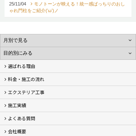
25/11/04
モノトーンが映える！統一感ばっちりのおし
ゃれ門柱をご紹介('ω')ノ
選ばれる理由
料金・施工の流れ
選ばれる理由
エクステリア工事
料金
施工の流れ
施工実績
エクステリア工事
よくある質問
フォトギャラリー
メディア紹介・掲載
お客様の声
会社概要
よくある質問