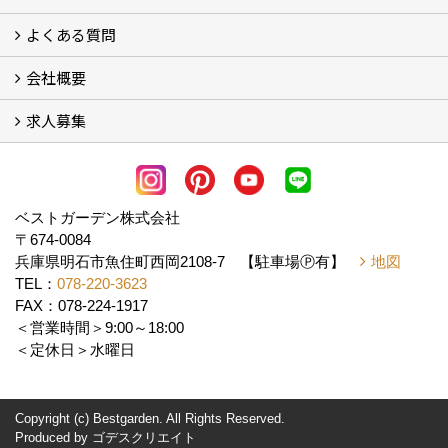
よくある質問
フォトギャラリー
メディア紹介・掲載
お客様の声
会社概要
よくある質問
求人募集
会社概要
アクセス
スタッフ紹介
スタッフブログ
LINE公式アカウント
協力業者様・求人募集 (2)
ベストガーデン株式会社
〒674-0084
兵庫県明石市魚住町西岡2108-7 【駐車場Ⓟ有】
地図
TEL：
078-220-3623
FAX：078-224-1917
＜営業時間＞9:00～18:00
＜定休日＞水曜日
Copyright (c) Bestgarden. All Rights Reserved.
Produced by
ゴデスクリエイト