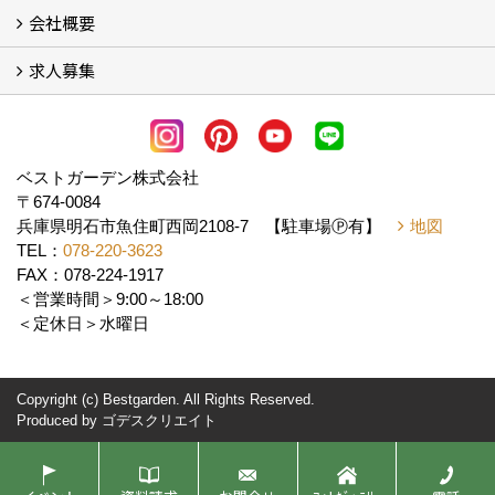
会社概要
よくある質問
求人募集
会社概要
アクセス
スタッフ紹介
スタッフブログ
LINE公式アカウント
協力業者様・求人募集 (2)
ベストガーデン株式会社
〒674-0084
兵庫県明石市魚住町西岡2108-7 【駐車場Ⓟ有】
地図
TEL：
078-220-3623
FAX：078-224-1917
＜営業時間＞9:00～18:00
＜定休日＞水曜日
Copyright (c) Bestgarden. All Rights Reserved.
Produced by
ゴデスクリエイト